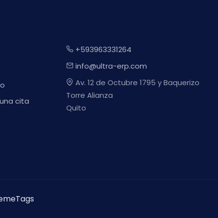
+593963331264
info@ultra-erp.com
Av. 12 de Octubre 1795 y Baquerizo
to
Torre Alianza
una cita
Quito
emeTags