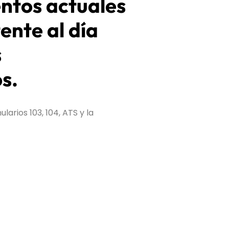
entos actuales
ente al día
s
s.
rios 103, 104, ATS y la