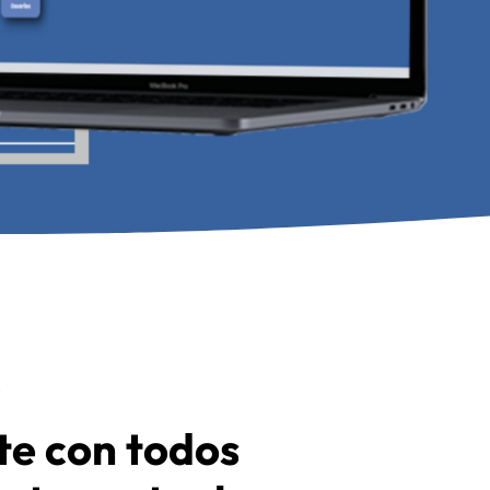
y
e con todos