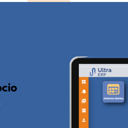
ocio
.